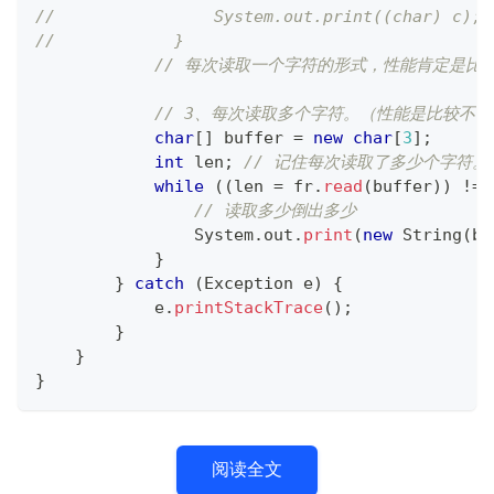
//                System.out.print((char) c);
//            }
// 每次读取一个字符的形式，性能肯定是比
// 3、每次读取多个字符。（性能是比较不
char
[
]
 buffer 
=
new
char
[
3
]
;
int
 len
;
// 记住每次读取了多少个字符。
while
(
(
len 
=
 fr
.
read
(
buffer
)
)
!=
// 读取多少倒出多少
System
.
out
.
print
(
new
String
(
bu
}
}
catch
(
Exception
 e
)
{
            e
.
printStackTrace
(
)
;
}
}
}
阅读全文