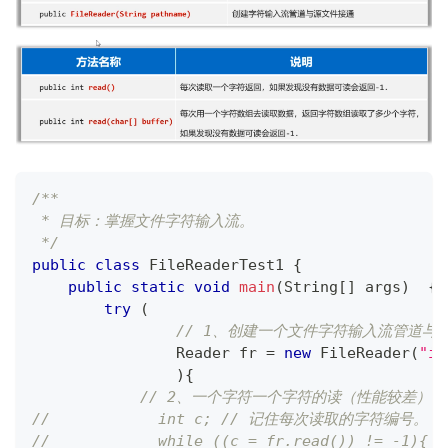
/**
 * 目标：掌握文件字符输入流。
 */
public
class
FileReaderTest1
{
public
static
void
main
(
String
[
]
 args
)
{
try
(
// 1、创建一个文件字符输入流管道与
Reader
 fr 
=
new
FileReader
(
"io
)
{
// 2、一个字符一个字符的读（性能较差）
//            int c; // 记住每次读取的字符编号。
//            while ((c = fr.read()) != -1){