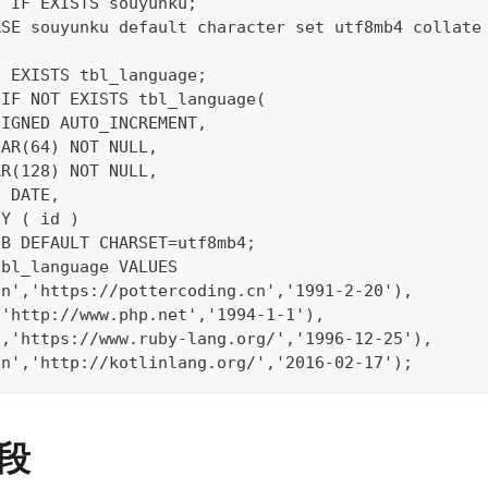
E IF EXISTS souyunku;
ASE souyunku default character set utf8mb4 collate
;
F EXISTS tbl_language;
 IF NOT EXISTS tbl_language(
SIGNED AUTO_INCREMENT,
HAR(64) NOT NULL,
AR(128) NOT NULL,
t DATE,
EY ( id )
DB DEFAULT CHARSET=utf8mb4;
tbl_language VALUES
on','https://pottercoding.cn','1991-2-20'),
,'http://www.php.net','1994-1-1'),
','https://www.ruby-lang.org/','1996-12-25'),
in','http://kotlinlang.org/','2016-02-17');
段