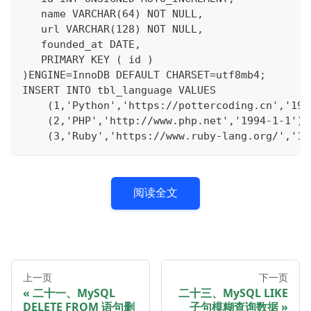
   name VARCHAR(64) NOT NULL,
   url VARCHAR(128) NOT NULL,
   founded_at DATE,
   PRIMARY KEY ( id )
)ENGINE=InnoDB DEFAULT CHARSET=utf8mb4;
INSERT INTO tbl_language VALUES
    (1,'Python','https://pottercoding.cn','199
    (2,'PHP','http://www.php.net','1994-1-1'),
    (3,'Ruby','https://www.ruby-lang.org/','19
阅读全文
上一页
下一页
二十一、MySQL
二十三、MySQL LIKE
DELETE FROM 语句删
子句模糊查询数据