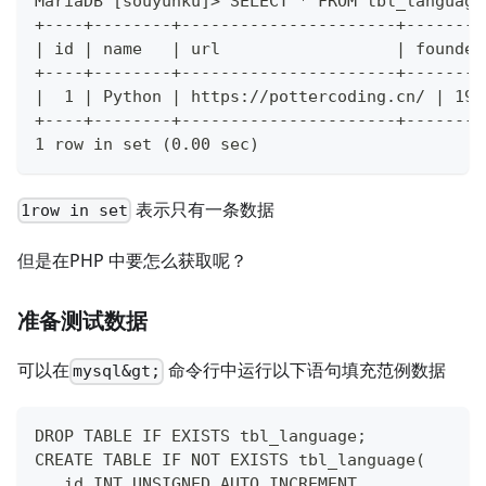
MariaDB [souyunku]> SELECT * FROM tbl_language
+----+--------+----------------------+--------
| id | name   | url                  | founded
+----+--------+----------------------+--------
|  1 | Python | https://pottercoding.cn/ | 199
+----+--------+----------------------+--------
1 row in set (0.00 sec)
表示只有一条数据
1row in set
但是在PHP 中要怎么获取呢？
准备测试数据
可以在
命令行中运行以下语句填充范例数据
mysql&gt;
DROP TABLE IF EXISTS tbl_language;
CREATE TABLE IF NOT EXISTS tbl_language(
   id INT UNSIGNED AUTO_INCREMENT,