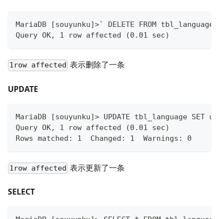
MariaDB [souyunku]>` DELETE FROM tbl_language 
Query OK, 1 row affected (0.01 sec)
表示删除了一条
1row affected
UPDATE
MariaDB [souyunku]> UPDATE tbl_language SET ur
Query OK, 1 row affected (0.01 sec)
Rows matched: 1  Changed: 1  Warnings: 0
表示更新了一条
1row affected
SELECT