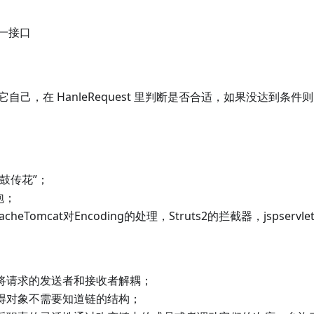
一接口
聚合它自己，在 HanleRequest 里判断是否合适，如果没达到
鼓传花”；
泡；
acheTomcat对Encoding的处理，Struts2的拦截器，jspservlet
将请求的发送者和接收者解耦；
得对象不需要知道链的结构；