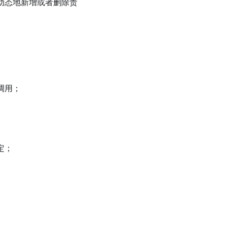
动态地新增或者删除责
调用；
定；