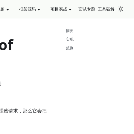
面试专题
工具破解
专题
框架源码
项目实战
摘要
of
实现
范例
链
理该请求，那么它会把