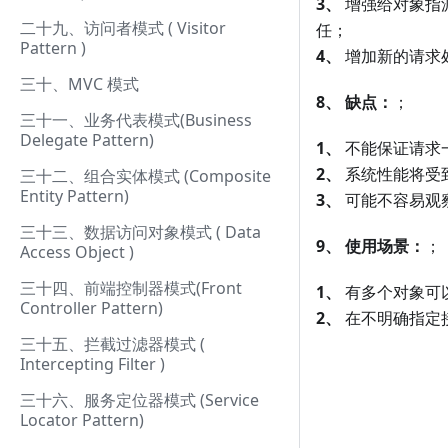
3、
增强给对象指
二十九、访问者模式 ( Visitor
任；
Pattern )
4、
增加新的请求
三十、MVC 模式
8、
缺点：
；
三十一、业务代表模式(Business
Delegate Pattern)
1、
不能保证请求
2、
系统性能将受
三十二、组合实体模式 (Composite
Entity Pattern)
3、
可能不容易观
三十三、数据访问对象模式 ( Data
9、
使用场景：
；
Access Object )
三十四、前端控制器模式(Front
1、
有多个对象可
Controller Pattern)
2、
在不明确指定
三十五、拦截过滤器模式 (
Intercepting Filter )
三十六、服务定位器模式 (Service
Locator Pattern)