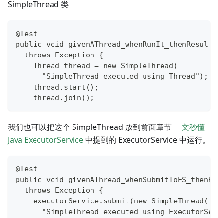
SimpleThread 类
@Test
public void givenAThread_whenRunIt_thenResult(
  throws Exception {
    Thread thread = new SimpleThread(
      "SimpleThread executed using Thread");
    thread.start();
    thread.join();
我们也可以把这个 SimpleThread 放到前面章节
一文秒懂
Java ExecutorService
中提到的 ExecutorService 中运行。
@Test
public void givenAThread_whenSubmitToES_thenRe
  throws Exception {
    executorService.submit(new SimpleThread(
      "SimpleThread executed using ExecutorSer