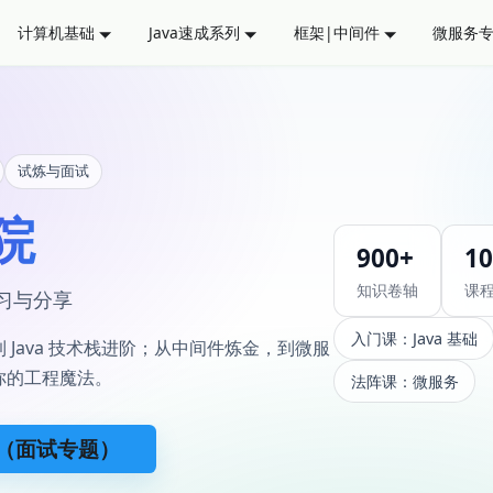
计算机基础
Java速成系列
框架|中间件
微服务
试炼与面试
院
900+
1
知识卷轴
课
学习与分享
入门课：Java 基础
Java 技术栈进阶；从中间件炼金，到微服
你的工程魔法。
法阵课：微服务
（面试专题）