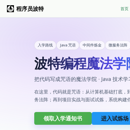
程序员波特
首页
入学路线
Java 咒语
中间件炼金
微服务法阵
波特编程魔法学
把代码写成咒语的魔法学院 · Java 技术
在这里，代码就是咒语：从计算机基础打底，到 
务法阵；再到项目实战与面试试炼，系统构建
领取入学通知书
进入试炼场