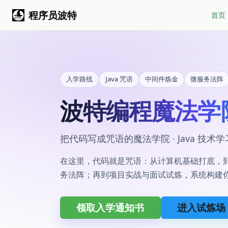
程序员波特
首页
入学路线
Java 咒语
中间件炼金
微服务法阵
波特编程魔法学
把代码写成咒语的魔法学院 · Java 技术
在这里，代码就是咒语：从计算机基础打底，到 
务法阵；再到项目实战与面试试炼，系统构建
领取入学通知书
进入试炼场