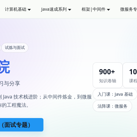
计算机基础
Java速成系列
框架|中间件
微服务
试炼与面试
院
900+
1
知识卷轴
课
学习与分享
入门课：Java 基础
Java 技术栈进阶；从中间件炼金，到微服
你的工程魔法。
法阵课：微服务
（面试专题）