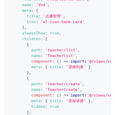
name
:
'Vod'
,
meta
:
{
title
:
'点播管理'
,
icon
:
'el-icon-bank-card'
}
,
alwaysShow
:
true
,
children
:
[
{
path
:
'teacher/list'
,
name
:
'TeacherList'
,
component
:
(
)
=>
import
(
'@/views/vod
meta
:
{
title
:
'讲师列表'
}
}
,
{
path
:
'teacher/create'
,
name
:
'TeacherCreate'
,
component
:
(
)
=>
import
(
'@/views/vod
meta
:
{
title
:
'添加讲师'
}
,
hidden
:
true
}
,