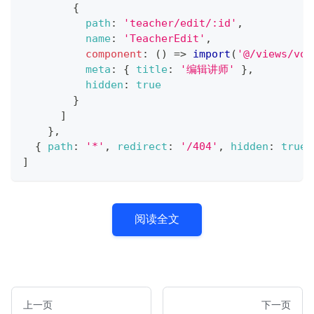
{
path
:
'teacher/edit/:id'
,
name
:
'TeacherEdit'
,
component
:
(
)
=>
import
(
'@/views/vod
meta
:
{
title
:
'编辑讲师'
}
,
hidden
:
true
}
]
}
,
{
path
:
'*'
,
redirect
:
'/404'
,
hidden
:
true
]
阅读全文
上一页
下一页