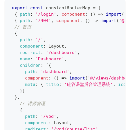
export
const
 constantRouterMap 
=
[
{
path
:
'/login'
,
component
:
(
)
=>
import
(
'@
{
path
:
'/404'
,
component
:
(
)
=>
import
(
'@/v
// 首页
{
path
:
'/'
,
component
:
Layout
,
redirect
:
'/dashboard'
,
name
:
'Dashboard'
,
children
:
[
{
path
:
'dashboard'
,
component
:
(
)
=>
import
(
'@/views/dashboa
meta
:
{
title
:
'硅谷课堂后台管理系统'
,
icon
}
]
}
,
// 讲师管理
{
path
:
'/vod'
,
component
:
Layout
,
redirect
:
'/vod/course/list'
,