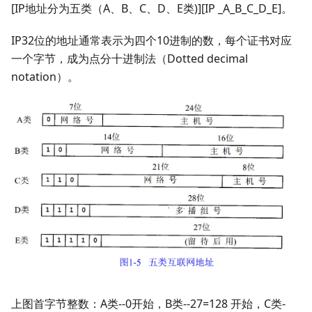
[IP地址分为五类（A、B、C、D、E类)][IP _A_B_C_D_E]。
IP32位的地址通常表示为四个10进制的数，每个证书对应
一个字节，成为点分十进制法（Dotted decimal
notation）。
上图首字节整数：A类--0开始，B类--27=128 开始，C类-