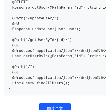
  @DELETE
  Response delUser(@PathParam("id") String id)
  @Path("/updateUser/")
  @PUT
  Response updateUser(User user);
  @Path("/getUserById/{id}/")
  @GET
  @Produces("application/json")//返回json数据格
  User getUserById(@PathParam("id") String id)
  @Path("/")
  @GET
  @Produces("application/json")//返回json数据格
  List<User> findAllUsers();
}
阅读全文