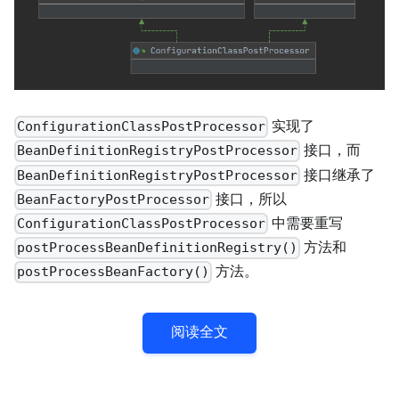
实现了
ConfigurationClassPostProcessor
接口，而
BeanDefinitionRegistryPostProcessor
接口继承了
BeanDefinitionRegistryPostProcessor
接口，所以
BeanFactoryPostProcessor
中需要重写
ConfigurationClassPostProcessor
方法和
postProcessBeanDefinitionRegistry()
方法。
postProcessBeanFactory()
阅读全文