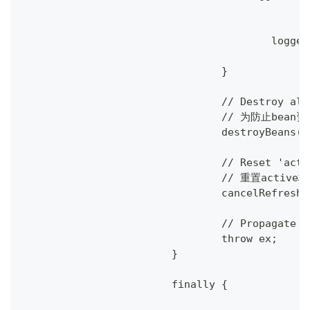
					l
				}
				// Destroy 
				// 为防止
				destroyBeans()
				// Reset 'ac
				// 重置active
				cancelRefresh
				// Propagat
				throw ex;
			}
			finally {