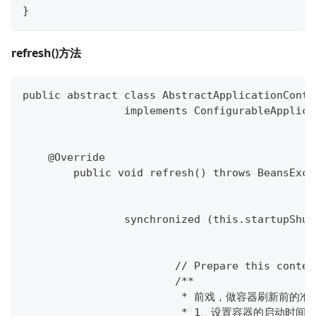
}
refresh()方法
public abstract class AbstractApplicationConte
		implements ConfigurableApplic
    @Override
	public void refresh() throws BeansExc
		synchronized (this.startupShu
			// Prepare this cont
			/**
			 * 前戏，做容器刷新前的
			 * 1、设置容器的启动时间