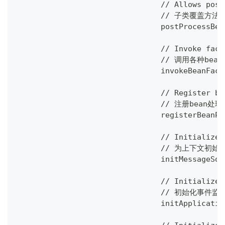
				// Allows p
				// 子类
				postProcess
				// Invoke f
				// 调用各种be
				invokeBeanF
				// Register
				// 注册be
				registerBea
				// Initiali
				// 为上下
				initMessageSo
				// Initiali
				// 初始化事
				initApplica