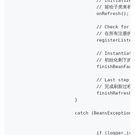
				// Initiali
				// 留给子类来
				onRefresh();
				// Check fo
				// 在所有注
				registerListe
				// Instanti
				// 初始化剩
				finishBeanF
				// Last ste
				// 完成刷新
				finishRefresh
			}
			catch (BeansException
				if (logger.i