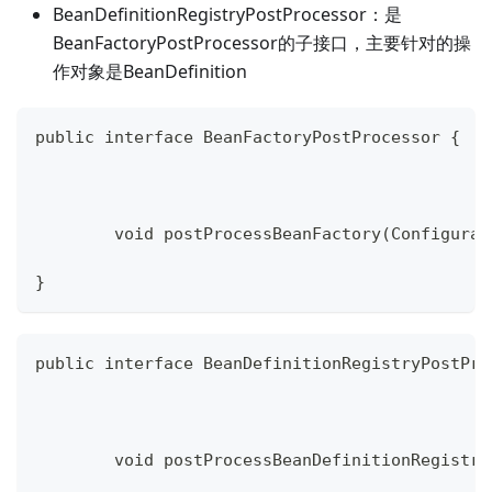
BeanDefinitionRegistryPostProcessor：是
BeanFactoryPostProcessor的子接口，主要针对的操
作对象是BeanDefinition
public interface BeanFactoryPostProcessor {
	void postProcessBeanFactory(Configura
}
public interface BeanDefinitionRegistryPostPro
	void postProcessBeanDefinitionRegistr