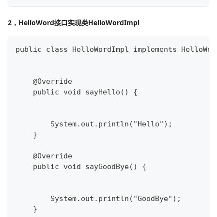
2，HelloWord接口实现类HelloWordImpl
public class HelloWordImpl implements HelloWor
    @Override
    public void sayHello() {
        System.out.println("Hello");
    }
    @Override
    public void sayGoodBye() {
        System.out.println("GoodBye");
    }