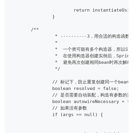
			return instantiateUs
		}
    	/**
		 * ----------3，用合适的构造函数实
		 *
		 *  一个类可能有多个构造器，所以
		 *  在使用构造器创建实例后，Sp
		 *  避免再次创建相同bean时再次解析
		 */
		// 标记下，防止重复创建同一个bean
		boolean resolved = false;
		// 是否需要自动装配，构造有参数的需
		boolean autowireNecessary = fa
		// 如果没有参数
		if (args == null) {