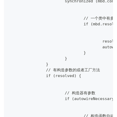
			synchronized (mbd.co
				// 一个
				if (mbd.res
					res
					a
				}
			}
		}
		// 有构造参数的或者工厂方法
		if (resolved) {
			// 构造器有参数
			if (autowireNecessary)
				// 构造函数自动