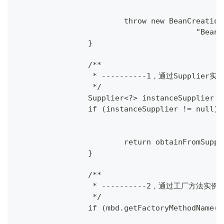
			throw new BeanCreati
					"
		}
		/**
		 * ----------1，通过Supplier实
		 */
		Supplier<?> instanceSupplier 
		if (instanceSupplier != null) 
			return obtainFromSup
		}
		/**
		 * ----------2，通过工厂方法实例化
		 */
		if (mbd.getFactoryMethodName(