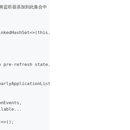
则将监听器添加到此集合中
LinkedHashSet<>(this.applicationListeners);
to pre-refresh state.
.earlyApplicationListeners);
onEvents,
ilable...
t<>();