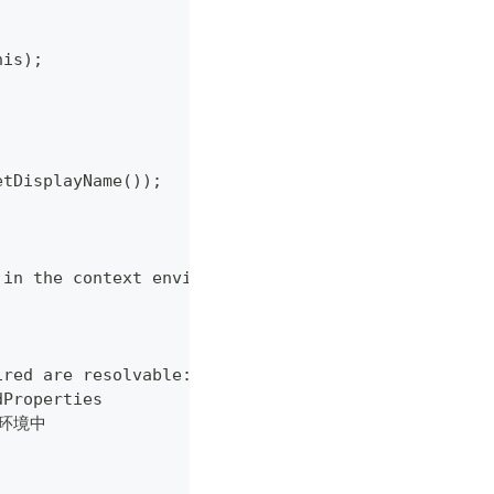
his);
getDisplayName());
s in the context environment.
ired are resolvable:
dProperties
入环境中