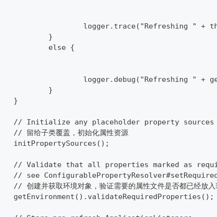
				logger.trace("Refreshing " + t
			}
			else {
				logger.debug("Refreshing " + 
			}
		}
		// Initialize any placeholder property source
		// 留给子类覆盖，初始化属性资源
		initPropertySources();
		// Validate that all properties marked as requ
		// see ConfigurablePropertyResolver#setRequire
		// 创建并获取环境对象，验证需要的属性文件是否都已经放
		getEnvironment().validateRequiredProperties();