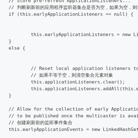
		// Store pre-refresh ApplicationListeners...
		// 判断刷新前的应用程序监听器集合是否为空，如果为空，
		if (this.earlyApplicationListeners == null) {
			this.earlyApplicationListeners = new 
		}
		else {
			// Reset local application listeners 
			// 如果不等于空，则清空集合元素对象
			this.applicationListeners.clear();
			this.applicationListeners.addAll(this
		}
		// Allow for the collection of early Applicati
		// to be published once the multicaster is ava
		// 创建刷新前的监听事件集合
		this.earlyApplicationEvents = new LinkedHashSe