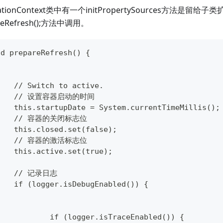
icationContext类中有一个initPropertySources方法是留给子
eRefresh();方法中调用。
id prepareRefresh() {
		// Switch to active.
		// 设置容器启动的时间
		this.startupDate = System.currentTimeMillis();
		// 容器的关闭标志位
		this.closed.set(false);
		// 容器的激活标志位
		this.active.set(true);
		// 记录日志
		if (logger.isDebugEnabled()) {
			if (logger.isTraceEnabled()) {