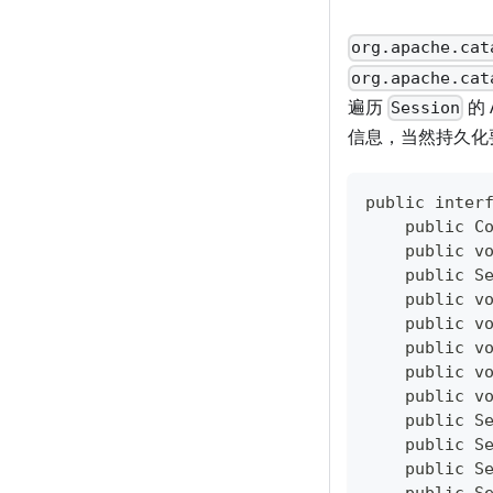
org.apache.cat
org.apache.cat
遍历
的
Session
信息，当然持久化
public inter
    public C
    public v
    public S
    public v
    public v
    public v
    public v
    public v
    public S
    public S
    public S
    public S