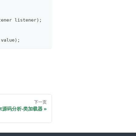
tener listener);
 value);
下一页
at源码分析-类加载器