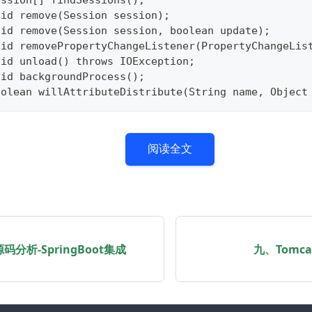
oid remove(Session session);
oid remove(Session session, boolean update);
oid removePropertyChangeListener(PropertyChangeLis
oid unload() throws IOException;
oid backgroundProcess();
oolean willAttributeDistribute(String name, Object
阅读全文
源码分析-SpringBoot集成
九、Tomc