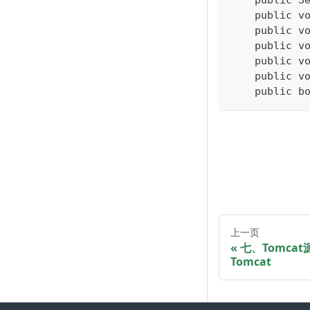
    public v
    public v
    public v
    public v
    public v
    public b
上一页
七、Tomcat
Tomcat