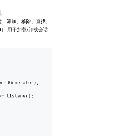
、
以及创建、添加、移除、查找、
ad） 用于加载/卸载会话
onIdGenerator);
er listener);
;