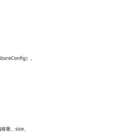
reConfig）。
偏移量、size、