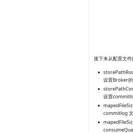
接下来从配置文件的角
storePathRo
设置Broker
storePathCo
设置commitl
mapedFileSi
commitlo
mapedFileS
consumeQ