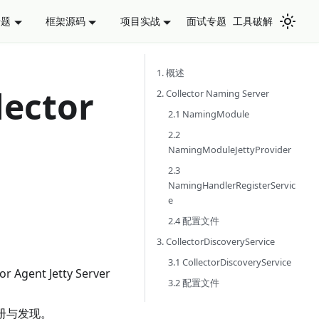
面试专题
工具破解
专题
框架源码
项目实战
1. 概述
ector
2. Collector Naming Server
2.1 NamingModule
2.2
NamingModuleJettyProvider
2.3
NamingHandlerRegisterServic
e
2.4 配置文件
3. CollectorDiscoveryService
3.1 CollectorDiscoveryService
r Agent Jetty Server
3.2 配置文件
内部的注册与发现。