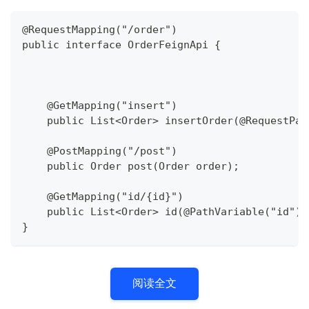
@RequestMapping("/order")
public interface OrderFeignApi {
    @GetMapping("insert")
    public List<Order> insertOrder(@RequestPar
    @PostMapping("/post")
    public Order post(Order order);
    @GetMapping("id/{id}")
    public List<Order> id(@PathVariable("id") 
}
阅读全文