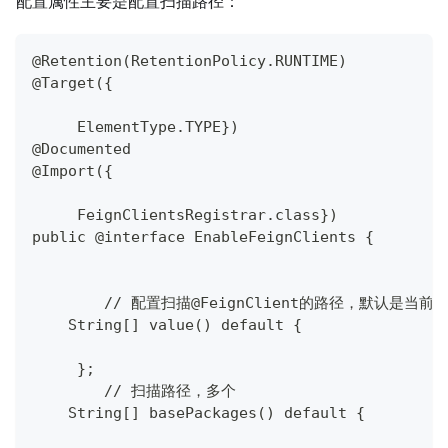
配置属性主要是配置扫描路径：
@Retention(RetentionPolicy.RUNTIME)
@Target({
     ElementType.TYPE})
@Documented
@Import({
     FeignClientsRegistrar.class})
public @interface EnableFeignClients {
	// 配置扫描@FeignClient的路径，默认是当前
    String[] value() default {
     };
	// 扫描路径，多个
    String[] basePackages() default {