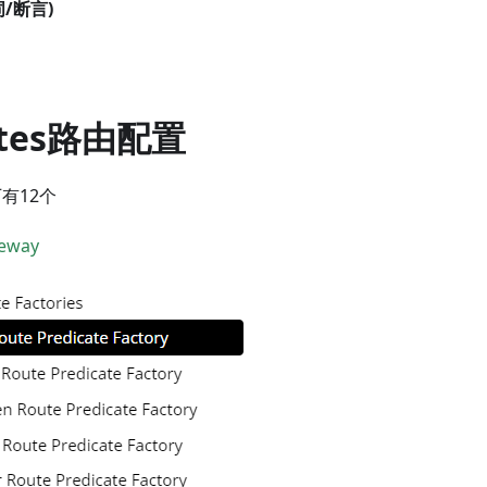
词/断言)
tes路由配置
有12个
teway