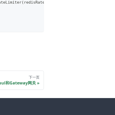
ateLimiter(redisRateLimiter())))
下一页
 Zuul和Gateway网关