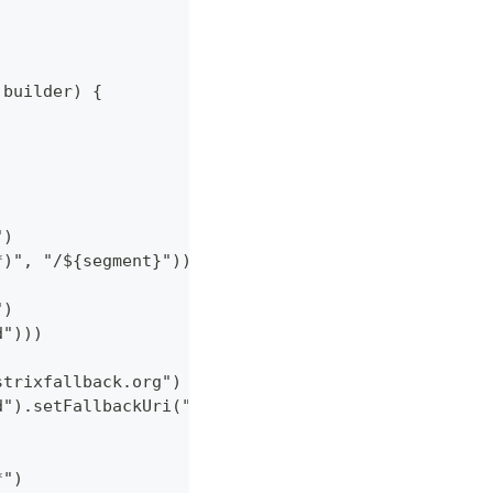
 builder) {
")
*)", "/${segment}"))
")
d")))
strixfallback.org")
d").setFallbackUri("forward:/hystrixfallback")))
*")