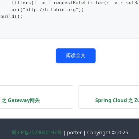
    .filters(f -> f.requestRateLimiter(c -> c.setR
    .uri("http://httpbin.org"))
.build();
阅读全文
ud 之 Gateway网关
Spring Cloud 之
蜀ICP备2023040197号
| potter | Copyright © 2026