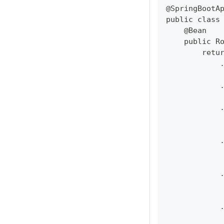
@SpringBootA
public class
    @Bean
    public R
        retu
            
            
            
            
            
            
            
            
            
            
            
            
            
            
            