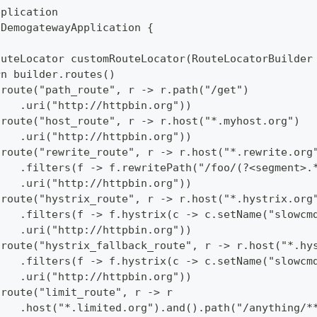
pplication
 DemogatewayApplication {
outeLocator customRouteLocator(RouteLocatorBuilder
rn builder.routes()
.route("path_route", r -> r.path("/get")
    .uri("http://httpbin.org"))
.route("host_route", r -> r.host("*.myhost.org")
    .uri("http://httpbin.org"))
.route("rewrite_route", r -> r.host("*.rewrite.org
    .filters(f -> f.rewritePath("/foo/(?<segment>.
    .uri("http://httpbin.org"))
.route("hystrix_route", r -> r.host("*.hystrix.org
    .filters(f -> f.hystrix(c -> c.setName("slowcm
    .uri("http://httpbin.org"))
.route("hystrix_fallback_route", r -> r.host("*.hy
    .filters(f -> f.hystrix(c -> c.setName("slowcm
    .uri("http://httpbin.org"))
.route("limit_route", r -> r
    .host("*.limited.org").and().path("/anything/*