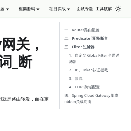
面试专题
工具破解
专题
框架源码
项目实战
一、Routes路由配置
way网关，
二、
Predicate 谓词/断言
三、
Filter 过滤器
谓词_断
1、自定义 GlobalFilter 全局过
滤器
2、IP、Token认证拦截
3、限流
4、CORS跨域配置
四、Spring Cloud Gateway集成
主要的功能就是路由转发，而在定
ribbon负载均衡