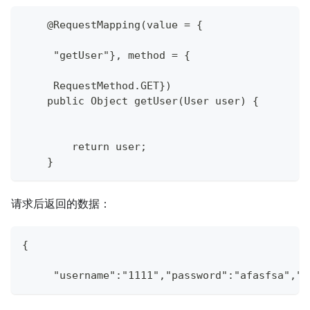
    @RequestMapping(value = {
     "getUser"}, method = {
     RequestMethod.GET})
    public Object getUser(User user) {
        return user;
    }
请求后返回的数据：
{
     "username":"1111","password":"afasfsa","a