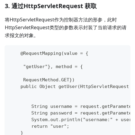
3. 通过HttpServletRequest 获取
将HttpServletRequest作为控制器方法的形参，此时
HttpServletRequest类型的参数表示封装了当前请求的请
求报文的对象。
    @RequestMapping(value = {
     "getUser"}, method = {
     RequestMethod.GET})
    public Object getUser(HttpServletRequest r
        String username = request.getParameter
        String password = request.getParameter
        System.out.println("username:" + usern
        return "user";
    }