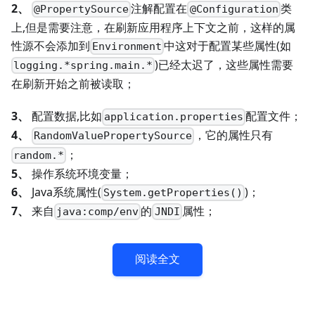
2、
注解配置在
类
@PropertySource
@Configuration
上,但是需要注意，在刷新应用程序上下文之前，这样的属
性源不会添加到
中这对于配置某些属性(如
Environment
)已经太迟了，这些属性需要
logging.*spring.main.*
在刷新开始之前被读取；
3、
配置数据,比如
配置文件；
application.properties
4、
，它的属性只有
RandomValuePropertySource
；
random.*
5、
操作系统环境变量；
6、
Java系统属性(
)；
System.getProperties()
7、
来自
的
属性；
java:comp/env
JNDI
阅读全文