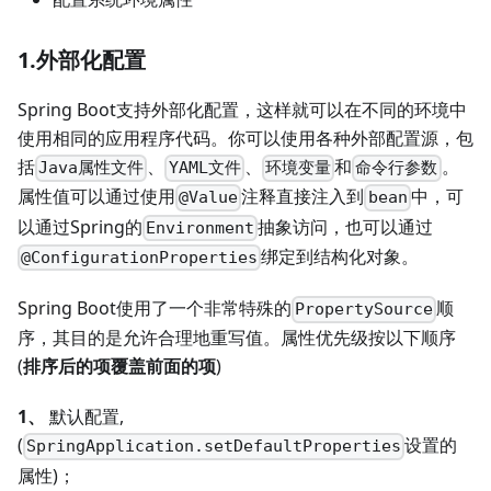
1.外部化配置
Spring Boot支持外部化配置，这样就可以在不同的环境中
使用相同的应用程序代码。你可以使用各种外部配置源，包
括
、
、
和
。
Java属性文件
YAML文件
环境变量
命令行参数
属性值可以通过使用
注释直接注入到
中，可
@Value
bean
以通过Spring的
抽象访问，也可以通过
Environment
绑定到结构化对象。
@ConfigurationProperties
Spring Boot使用了一个非常特殊的
顺
PropertySource
序，其目的是允许合理地重写值。属性优先级按以下顺序
(
排序后的项覆盖前面的项
)
1、
默认配置,
(
设置的
SpringApplication.setDefaultProperties
属性)；