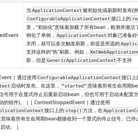
当
被初始化或刷新时发布(
ApplicationContext
接口上的
ConfigurableApplicationContext
re
里，“初始化”意味着加载了所有bean，检测并激活
例化了单例，
对象已准备好
hedEvent
ApplicationContext
关闭，就可以多次触发刷新，前提是所选的
Applic
支持这样的“热”刷新。例如，
XmlWebApplication
新，但是
不支持
GenericApplicationContext
edEvent | 通过使用
接口上
ConfigurableApplicationContext
启动时发布。在这里，
意味着所有生命周期be
text
“started”
信号用于在显式停止后重新启动bean，但也可用于启动未配置为
)。 | | ContextStoppedEvent | 通过使用
接口上的
方法，在
plicationContext
stop()
ApplicationC
意味着所有生命周期bean都接收到一个显式的停止信号。已停
”
启动。 |