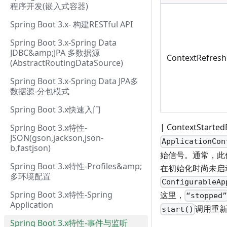
程序开发(嵌入式容器)
Spring Boot 3.x- 构建RESTful API
Spring Boot 3.x-Spring Data
JDBC&amp;JPA 多数据源
ContextRefres
(AbstractRoutingDataSource)
Spring Boot 3.x-Spring Data JPA多
数据源-分包模式
Spring Boot 3.x快速入门
| ContextStart
Spring Boot 3.x特性-
JSON(gson,jackson,json-
ApplicationCon
b,fastjson)
始信号。通常，此
Spring Boot 3.x特性-Profiles&amp;
在初始化时尚未启动的组件
多环境配置
ConfigurableAp
Spring Boot 3.x特性-Spring
这里，
“stopped
Application
调用重新
start()
Spring Boot 3.x特性-事件与监听