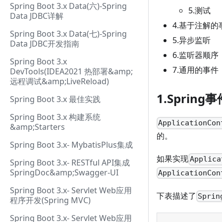
Spring Boot 3.x Data(六)-Spring
5.测试
Data JDBC详解
4.基于注解
Spring Boot 3.x Data(七)-Spring
5.异步监听
Data JDBC开发指南
6.监听器顺序
Spring Boot 3.x
7.通用的事件
DevTools(IDEA2021 热部署&amp;
远程调试&amp;LiveReload)
1.Sprin
Spring Boot 3.x 最佳实践
Spring Boot 3.x 构建系统
ApplicationCon
&amp;Starters
的。
Spring Boot 3.x- MybatisPlus集成
如果实现
Applica
Spring Boot 3.x- RESTful API集成
SpringDoc&amp;Swagger-UI
ApplicationCon
Spring Boot 3.x- Servlet Web应用
下表描述了
Sprin
程序开发(Spring MVC)
Spring Boot 3.x- Servlet Web应用