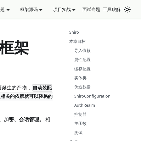
面试专题
工具破解
专题
框架源码
项目实战
Shiro
框架
本章目标
导入依赖
属性配置
缓存配置
实体类
伪造数据
而诞生的产物，
自动装配
ShiroConfiguration
入相关的依赖就可以轻易的
AuthRealm
控制器
权、加密、会话管理。
相
主函数
测试