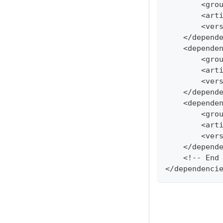
        <gro
        <art
        <ver
    </depend
    <depende
        <gro
        <art
        <ver
    </depend
    <depende
        <gro
        <art
        <ver
    </depend
    <!-- End
</dependenci