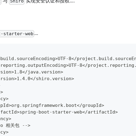
与
实现安全认证和授权….
t
Shiro
…
t-starter-web
.build.sourceEncoding>UTF-8</project.build.sourceE
.reporting.outputEncoding>UTF-8</project.reporting
rsion>1.8</java.version>
ersion>1.4.0</shiro.version>
>
s>
ncy>
upId>org.springframework.boot</groupId>
ifactId>spring-boot-starter-web</artifactId>
ency>
iro 相关包 -->
ncy>