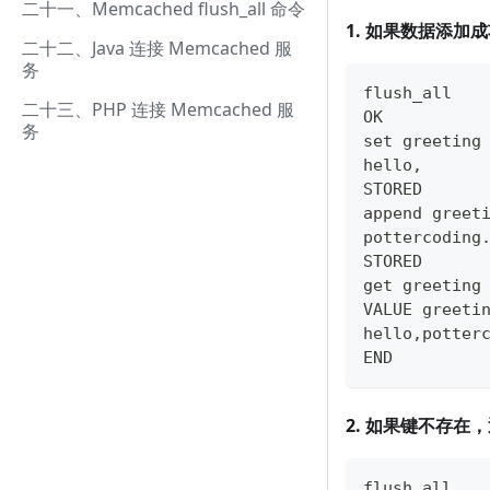
二十一、Memcached flush_all 命令
1. 如果数据添加
二十二、Java 连接 Memcached 服
务
flush_all
二十三、PHP 连接 Memcached 服
OK
务
set greeting
hello,
STORED
append greet
pottercoding
STORED
get greeting
VALUE greeti
hello,potter
END
2. 如果键不存在
flush_all