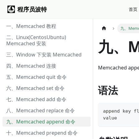
程序员波特
首页
一、Memcached 教程
九、Memca
二、Linux(CentosUbuntu)
九、Me
Memcached 安装
三、Window 下安装 Memcached
四、Memcached 连接
Memcached a
五、Memcached quit 命令
语法
六、Memcached set 命令
七、Memcached add 命令
八、Memcached replace 命令
append key f
value
九、Memcached append 命令
十、Memcached prepend 命令