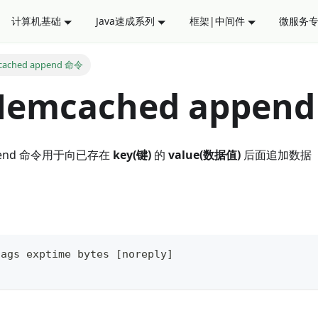
计算机基础
Java速成系列
框架|中间件
微服务
ched append 命令
mcached appen
ppend 命令用于向已存在
key(键)
的
value(数据值)
后面追加数据
lags exptime bytes [noreply]