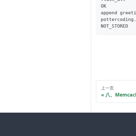
OK
append greet
pottercoding
NOT_STORED
上一页
八、Memcach