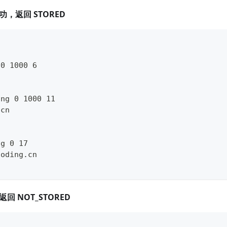
成功，返回
STORED
 0 1000 6
ing 0 1000 11
.cn
ng 0 17
coding.cn
，返回
NOT_STORED