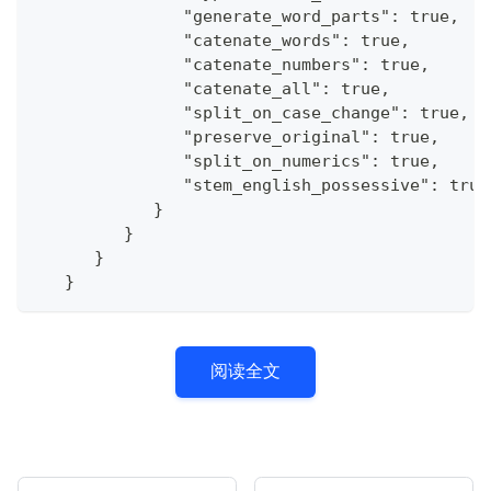
               "generate_word_parts": true,
               "catenate_words": true,
               "catenate_numbers": true,
               "catenate_all": true,
               "split_on_case_change": true,
               "preserve_original": true,
               "split_on_numerics": true,
               "stem_english_possessive": true
            }
         }
      }
   }
阅读全文